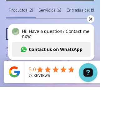
Productos (2)
Servicios (6)
Entradas del blog (1)
Filtrar
Se encontraron 2 resultados sin ingresar un
término de búsqueda
Ordenar según:
Mejor coincidencia
Hi! Have a question? Contact me now. Contact us on WhatsApp
Starseed women’s v-neck t-shirt
Spirit Guide's short sleeve t-shirt
$28.00
$26.00
Agregar al carrito
Agotado